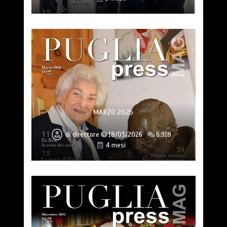
MARZO 2026
di
direttore
18/03/2026
6.918
4 mesi