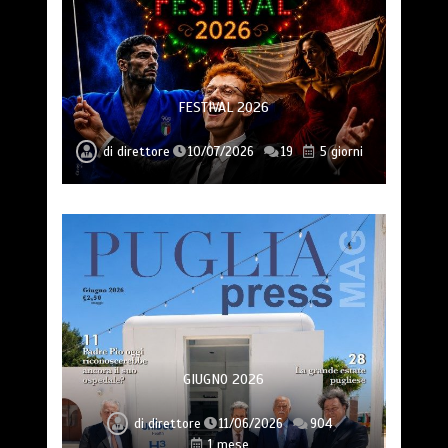
FESTIVAL 2026
di
direttore
10/07/2026
19
5 giorni
GIUGNO 2026
di
direttore
11/06/2026
904
1 mese