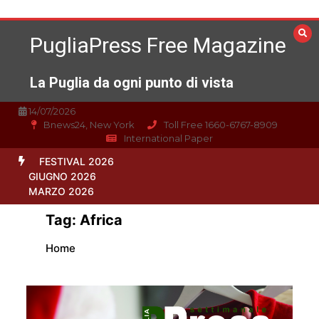
Vai
al
PugliaPress Free Magazine
contenuto
La Puglia da ogni punto di vista
14/07/2026
Bnews24, New York
Toll Free 1660-6767-8909
International Paper
FESTIVAL 2026
GIUGNO 2026
MARZO 2026
Tag:
Africa
Home