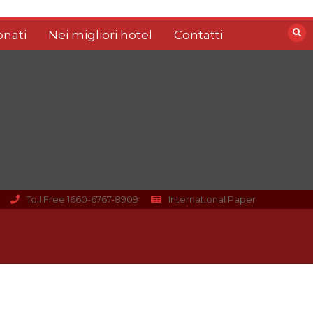
nati
Nei migliori hotel
Contatti
Toll Free 1660-6767-8909
International Paper