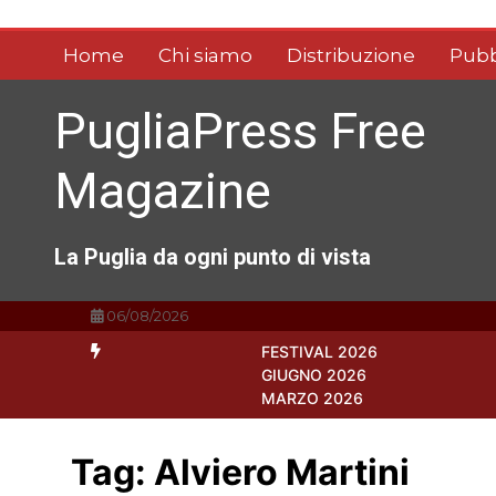
Vai
al
Home
Chi siamo
Distribuzione
Pubb
contenuto
PugliaPress Free
Magazine
La Puglia da ogni punto di vista
06/08/2026
FESTIVAL 2026
GIUGNO 2026
MARZO 2026
Tag:
Alviero Martini