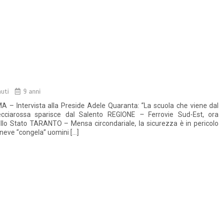
nuti
9 anni
A – Intervista alla Preside Adele Quaranta: “La scuola che viene dal
ecciarossa sparisce dal Salento REGIONE – Ferrovie Sud-Est, ora
lo Stato TARANTO – Mensa circondariale, la sicurezza è in pericolo
ve “congela” uomini […]