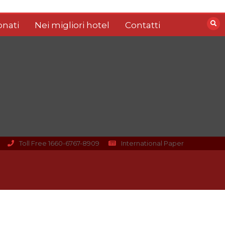
nati
Nei migliori hotel
Contatti
Toll Free 1660-6767-8909
International Paper