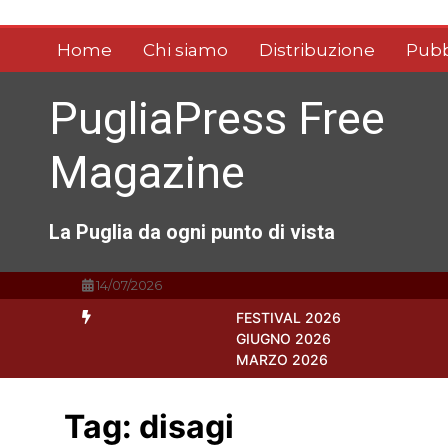
Vai
al
Home
Chi siamo
Distribuzione
Pubb
contenuto
PugliaPress Free
Magazine
La Puglia da ogni punto di vista
14/07/2026
FESTIVAL 2026
GIUGNO 2026
MARZO 2026
Tag:
disagi