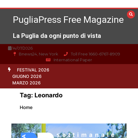
Vai
al
PugliaPress Free Magazine
contenuto
La Puglia da ogni punto di vista
14/07/2026
Bnews24, New York
Toll Free 1660-6767-8909
International Paper
FESTIVAL 2026
GIUGNO 2026
MARZO 2026
Tag:
Leonardo
Home