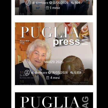
di
direttore
11/06/2026
904
1 mese
MARZO 2026
di
direttore
18/03/2026
6.918
4 mesi