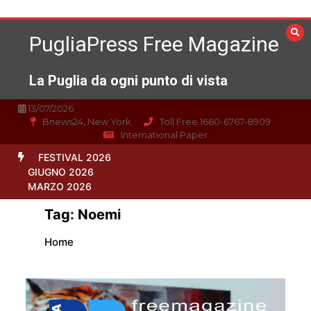
Vai
al
PugliaPress Free Magazine
contenuto
La Puglia da ogni punto di vista
13/07/2026
Bnews24, New York
Toll Free 1660-6767-8909
International Paper
FESTIVAL 2026
GIUGNO 2026
MARZO 2026
Tag:
Noemi
Home