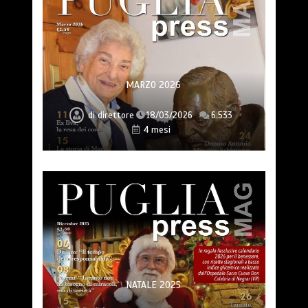
MARZO 2026
di
direttore
18/03/2026
6.533
4 mesi
NATALE 2025