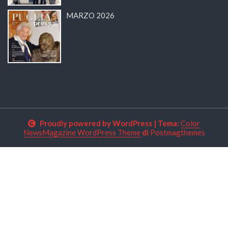
MARZO 2026
Proudly powered by WordPress
|
Tema:
Color
NewsMagazine WordPress Theme
di
Postmagthemes