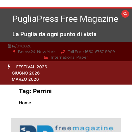
Vai
al
PugliaPress Free Magazine
contenuto
La Puglia da ogni punto di vista
14/07/2026
Bnews24, New York
Toll Free 1660-6767-8909
International Paper
FESTIVAL 2026
GIUGNO 2026
MARZO 2026
Tag:
Perrini
Home