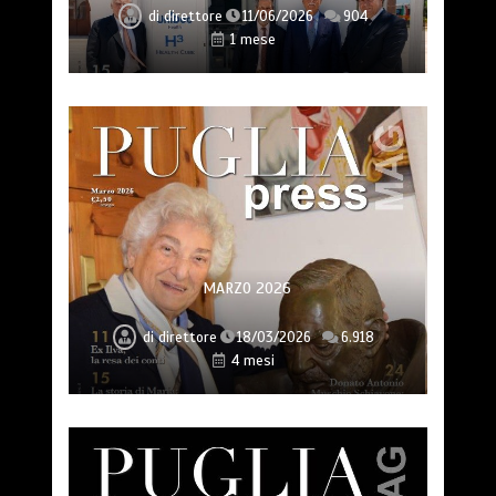
di
direttore
11/06/2026
904
1 mese
MARZO 2026
di
direttore
18/03/2026
6.918
4 mesi