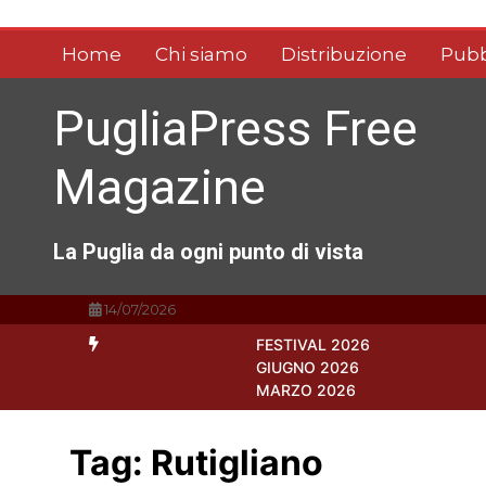
Vai
al
Home
Chi siamo
Distribuzione
Pubb
contenuto
PugliaPress Free
Magazine
La Puglia da ogni punto di vista
14/07/2026
FESTIVAL 2026
GIUGNO 2026
MARZO 2026
Tag:
Rutigliano