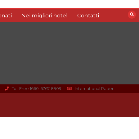
nati
Nei migliori hotel
Contatti
Toll Free 1660-6767-8909
International Paper