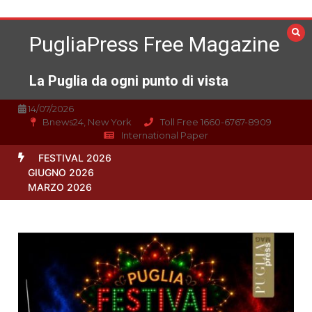
Vai
al
PugliaPress Free Magazine
contenuto
La Puglia da ogni punto di vista
14/07/2026
Bnews24, New York
Toll Free 1660-6767-8909
International Paper
FESTIVAL 2026
GIUGNO 2026
MARZO 2026