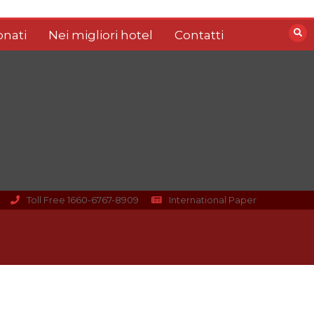
nati
Nei migliori hotel
Contatti
Toll Free 1660-6767-8909
International Paper