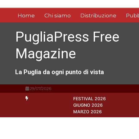
Vai
al
Home
Chi siamo
Distribuzione
Pubb
contenuto
PugliaPress Free
Magazine
La Puglia da ogni punto di vista
29/07/2026
FESTIVAL 2026
GIUGNO 2026
MARZO 2026