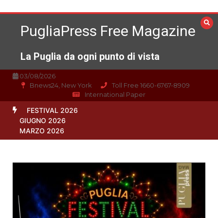
Vai
al
PugliaPress Free Magazine
contenuto
La Puglia da ogni punto di vista
03/08/2026
Bnews24, New York
Toll Free 1660-6767-8909
International Paper
FESTIVAL 2026
GIUGNO 2026
MARZO 2026