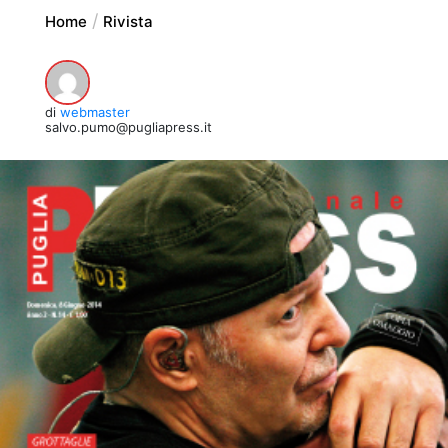
Home
Rivista
di
webmaster
salvo.pumo@pugliapress.it