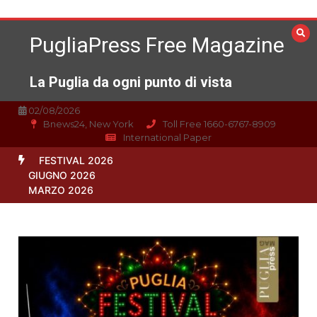
Vai
al
PugliaPress Free Magazine
contenuto
La Puglia da ogni punto di vista
02/08/2026
Bnews24, New York
Toll Free 1660-6767-8909
International Paper
FESTIVAL 2026
GIUGNO 2026
MARZO 2026