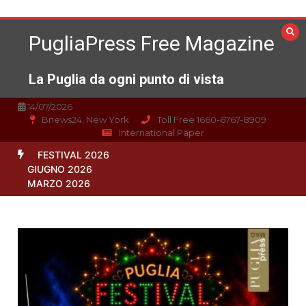
Vai
al
PugliaPress Free Magazine
contenuto
La Puglia da ogni punto di vista
14/07/2026
Bnews24, New York
Toll Free 1660-6767-8909
International Paper
FESTIVAL 2026
GIUGNO 2026
MARZO 2026