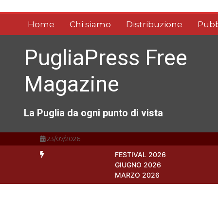
Vai
al
Home
Chi siamo
Distribuzione
Pubb
contenuto
PugliaPress Free
Magazine
La Puglia da ogni punto di vista
23/07/2026
FESTIVAL 2026
GIUGNO 2026
MARZO 2026