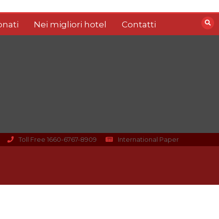
nati
Nei migliori hotel
Contatti
Toll Free 1660-6767-8909
International Paper