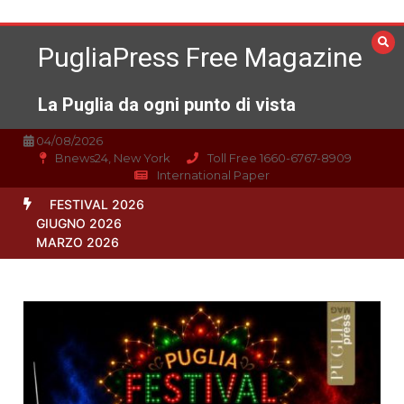
Vai
al
PugliaPress Free Magazine
contenuto
La Puglia da ogni punto di vista
04/08/2026
Bnews24, New York
Toll Free 1660-6767-8909
International Paper
FESTIVAL 2026
GIUGNO 2026
MARZO 2026